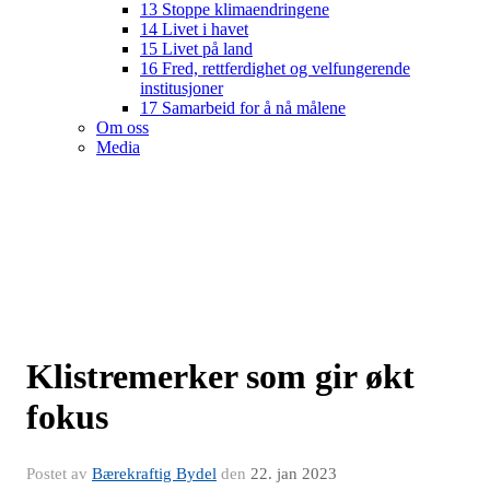
13 Stoppe klimaendringene
14 Livet i havet
15 Livet på land
16 Fred, rettferdighet og velfungerende
institusjoner
17 Samarbeid for å nå målene
Om oss
Media
Klistremerker som gir økt
fokus
Postet av
Bærekraftig Bydel
den
22. jan 2023