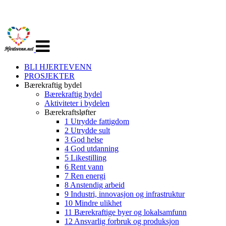
Veksle
navigasjon
BLI HJERTEVENN
PROSJEKTER
Bærekraftig bydel
Bærekraftig bydel
Aktiviteter i bydelen
Bærekraftsløfter
1 Utrydde fattigdom
2 Utrydde sult
3 God helse
4 God utdanning
5 Likestilling
6 Rent vann
7 Ren energi
8 Anstendig arbeid
9 Industri, innovasjon og infrastruktur
10 Mindre ulikhet
11 Bærekraftige byer og lokalsamfunn
12 Ansvarlig forbruk og produksjon