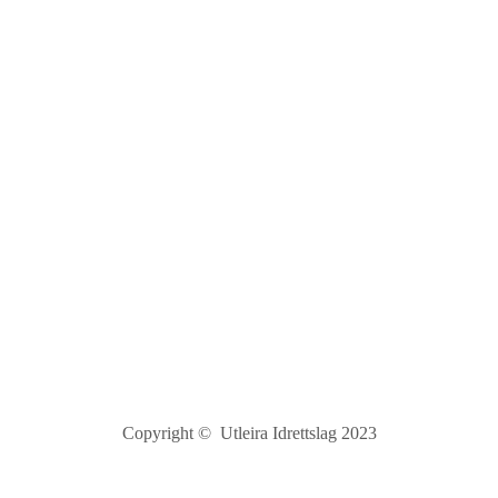
Hjertevenn
Utleirveien 99
7036 Trondheim
Pål B. Wahl
leder@utleira.no
930 45 500
Copyright © Utleira Idrettslag 2023