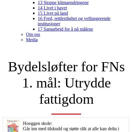
13 Stoppe klimaendringene
14 Livet i havet
15 Livet på land
16 Fred, rettferdighet og velfungerende
institusjoner
17 Samarbeid for å nå målene
Om oss
Media
Bydelsløfter for FNs
1. mål: Utrydde
fattigdom
Hoeggen skole:
Går inn med tilskudd og støtte slik at alle kan delta i