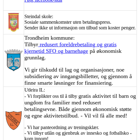
Steindal skole:
Sosiale sammenkomster uten betalingspress.
Sender ikke ut informasjon om tilbud som koster penger.
Trondheim kommune:
Tilbyr
redusert foreldrebetaling og gratis
kjernetid SFO og barnehage
på økonomisk
grunnlag.
Vi gir tilskudd til lag og organisasjoner, noe
subsidiering av inngangsbilletter, og gjennom å
finne smarte løsninger for finansiering.
Utleira IL:
gratis aktivitet til barn og
- Vi forplikter oss til å tilby
ungdom fra familier med redusert
betalingsevne.
Både gjennom økonomisk støtte
og egne aktivitetstilbud.
- Vil vil få alle med!
- Vi har panteordning av treningsklær.
- Vi tilbyr utlån og gjenbruk av innesko og fotballsko -
kom innom!