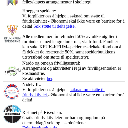
fellesskapets arrangementer i skoleregi.
Hoeggen speidere:
Vi forplikter oss å hjelpe i søknad om støtte til
fritidsaktivitet - Økonomi skal ikke være en barriere for å
delta!
Søk støtte til deltagelse.
Alle medlemmer får refundert 50% av ulike utgifter i
forbindelse med lengre turer o.l., via frifond. Familier
kan søke KFUK-KFUM-speidernes deltakerfond om å
få dekket de resterende 50%, samt speiderbutikkens
utstyrsfond om støtte til speiderutstyr.
Nardo og omegn frivilligsentral:
Arrangement og aktiviteter i regi av frivilligsentralen er
kostnadsfrie.
Se aktiviteter
her
.
Nidelv IL:
Vi forplikter oss å hjelpe i
søknad om støtte til
fritidsaktivitet
- Økonomi skal ikke være en barriere for å
delta!
Ristunet på Risvollan:
Gratis fritidsaktiviteter for barn og ungdom på
ettermiddag/kveld og i skoleferiene.
Følg facebook-sida