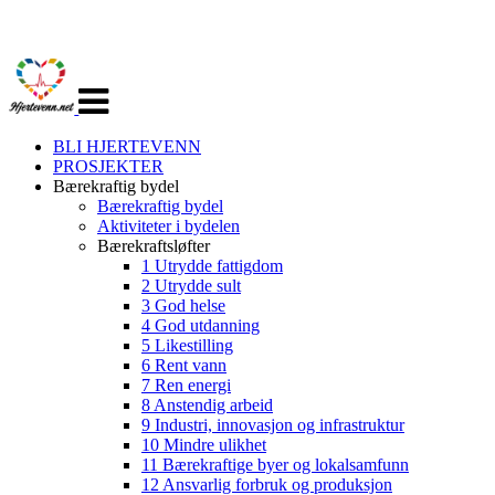
Veksle
navigasjon
BLI HJERTEVENN
PROSJEKTER
Bærekraftig bydel
Bærekraftig bydel
Aktiviteter i bydelen
Bærekraftsløfter
1 Utrydde fattigdom
2 Utrydde sult
3 God helse
4 God utdanning
5 Likestilling
6 Rent vann
7 Ren energi
8 Anstendig arbeid
9 Industri, innovasjon og infrastruktur
10 Mindre ulikhet
11 Bærekraftige byer og lokalsamfunn
12 Ansvarlig forbruk og produksjon