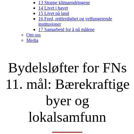
13 Stoppe klimaendringene
14 Livet i havet
15 Livet på land
16 Fred, rettferdighet og velfungerende
institusjoner
17 Samarbeid for å nå målene
Om oss
Media
Bydelsløfter for FNs
11. mål: Bærekraftige
byer og
lokalsamfunn