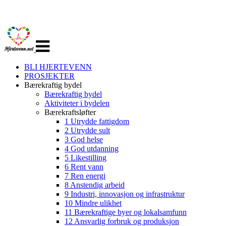
Veksle
navigasjon
BLI HJERTEVENN
PROSJEKTER
Bærekraftig bydel
Bærekraftig bydel
Aktiviteter i bydelen
Bærekraftsløfter
1 Utrydde fattigdom
2 Utrydde sult
3 God helse
4 God utdanning
5 Likestilling
6 Rent vann
7 Ren energi
8 Anstendig arbeid
9 Industri, innovasjon og infrastruktur
10 Mindre ulikhet
11 Bærekraftige byer og lokalsamfunn
12 Ansvarlig forbruk og produksjon