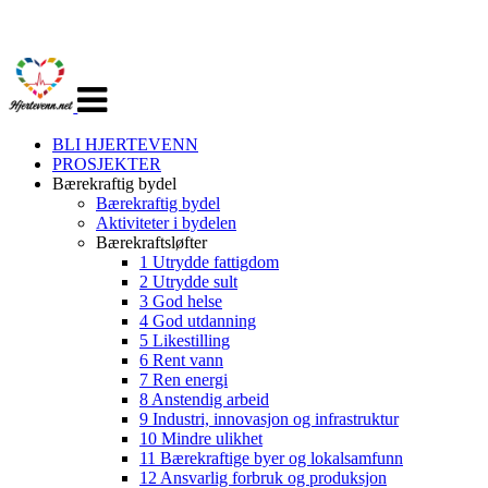
Veksle
navigasjon
BLI HJERTEVENN
PROSJEKTER
Bærekraftig bydel
Bærekraftig bydel
Aktiviteter i bydelen
Bærekraftsløfter
1 Utrydde fattigdom
2 Utrydde sult
3 God helse
4 God utdanning
5 Likestilling
6 Rent vann
7 Ren energi
8 Anstendig arbeid
9 Industri, innovasjon og infrastruktur
10 Mindre ulikhet
11 Bærekraftige byer og lokalsamfunn
12 Ansvarlig forbruk og produksjon