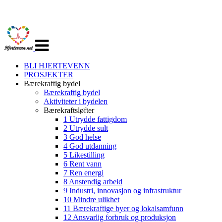
Veksle
navigasjon
BLI HJERTEVENN
PROSJEKTER
Bærekraftig bydel
Bærekraftig bydel
Aktiviteter i bydelen
Bærekraftsløfter
1 Utrydde fattigdom
2 Utrydde sult
3 God helse
4 God utdanning
5 Likestilling
6 Rent vann
7 Ren energi
8 Anstendig arbeid
9 Industri, innovasjon og infrastruktur
10 Mindre ulikhet
11 Bærekraftige byer og lokalsamfunn
12 Ansvarlig forbruk og produksjon